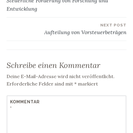
Steuerliche Förderung von Forschung und
F
F
e
e
Entwicklung
n
n
s
s
t
t
e
e
r
r
NEXT POST
g
g
e
e
Aufteilung von Vorsteuerbeträgen
ö
ö
f
f
f
f
n
n
e
e
t
t
)
)
Schreibe einen Kommentar
Deine E-Mail-Adresse wird nicht veröffentlicht.
Erforderliche Felder sind mit
*
markiert
KOMMENTAR
*