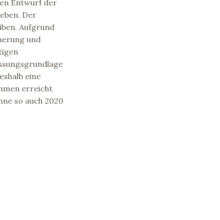
den Entwurf der
eben. Der
eiben. Aufgrund
cherung und
tigen
essungsgrundlage
eshalb eine
hmen erreicht
önne so auch 2020