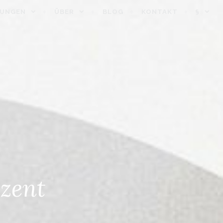
TUNGEN
ÜBER
BLOG
KONTAKT
§
ozent