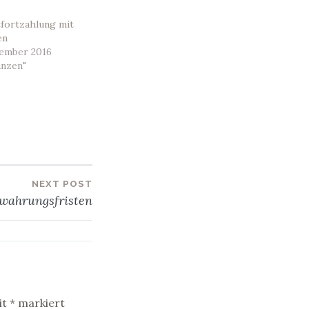
tfortzahlung mit
en
zember 2016
anzen"
NEXT POST
wahrungsfristen
it
*
markiert