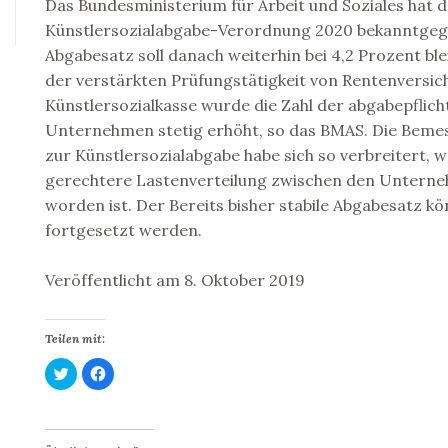
Das Bundesministerium für Arbeit und Soziales hat 
Künstlersozialabgabe-Verordnung 2020 bekanntgeg
Abgabesatz soll danach weiterhin bei 4,2 Prozent bl
der verstärkten Prüfungstätigkeit von Rentenversi
Künstlersozialkasse wurde die Zahl der abgabepflich
Unternehmen stetig erhöht, so das BMAS. Die Bem
zur Künstlersozialabgabe habe sich so verbreitert, w
gerechtere Lastenverteilung zwischen den Unterne
worden ist. Der Bereits bisher stabile Abgabesatz k
fortgesetzt werden.
Veröffentlicht am 8. Oktober 2019
Teilen mit:
K
K
l
l
i
i
c
c
k
k
,
,
u
u