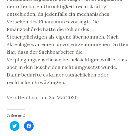
der offenbaren Unrichtigkeit rechtskräftig
entschieden, da jedenfalls ein mechanisches
Versehen des Finanzamtes vorliegt. Die
Finanzbehörde hatte die Fehler des
Steuerpflichtigen als eigene übernommen. Nach
Aktenlage war einem unvoreingenommenen Dritten
klar, dass der Sachbearbeiter die
Verpflegungszuschüsse berücksichtigen wollte, dies
aber in den Bescheiden nicht umgesetzt wurde.
Dafür bedurfte es keiner tatsächlichen oder
rechtlichen Erwägungen.
Veröffentlicht am 25. Mai 2020
Teilen mit:
K
K
l
l
i
i
c
c