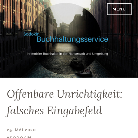
Skip
MENU
SODOKIN-BUCHHALTUNGSSERVICE
to
content
Offenbare Unrichtigkeit:
falsches Eingabefeld
25. MAI 2020
YSODOKIN