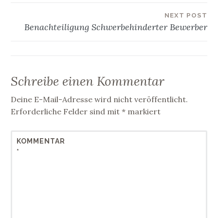
n
n
s
s
t
t
NEXT POST
e
e
Benachteiligung Schwerbehinderter Bewerber
r
r
g
g
e
e
ö
ö
f
f
f
f
n
n
e
e
t
t
Schreibe einen Kommentar
)
)
Deine E-Mail-Adresse wird nicht veröffentlicht.
Erforderliche Felder sind mit
*
markiert
KOMMENTAR
*