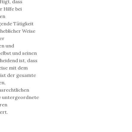
tigt, dass
 Hilfe bei
hen
gende Tätigkeit
rheblicher Weise
er
en und
elbst und seinen
eidend ist, dass
Weise mit dem
ist der gesamte
en,
nsrechtlichen
ine untergeordnete
eren
ert.