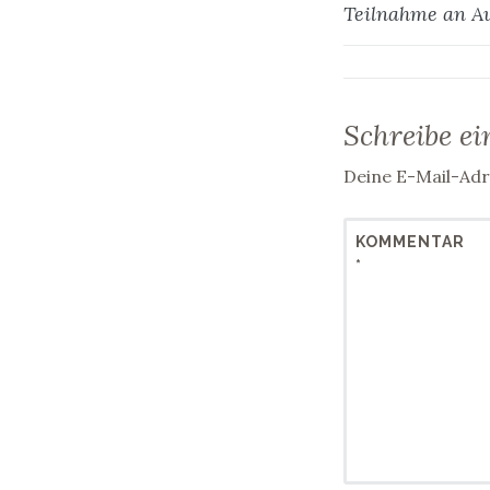
Beitra
Teilnahme an A
Schreibe e
Deine E-Mail-Adre
KOMMENTAR
*