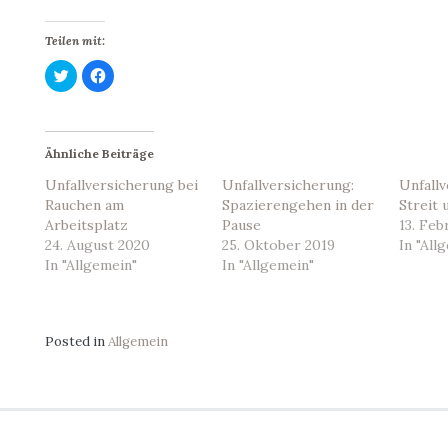
Teilen mit:
K
K
l
l
i
i
c
c
k
k
,
,
u
u
Ähnliche Beiträge
m
m
ü
a
b
u
Unfallversicherung bei
Unfallversicherung:
Unfall
e
f
Rauchen am
r
F
Spazierengehen in der
Streit
T
a
Arbeitsplatz
Pause
13. Feb
w
c
i
e
24. August 2020
25. Oktober 2019
In "All
t
b
In "Allgemein"
t
o
In "Allgemein"
e
o
r
k
z
z
u
u
t
t
e
e
Posted in
Allgemein
i
i
l
l
e
e
n
n
(
(
W
W
i
i
r
r
d
d