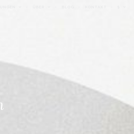
TUNGEN
ÜBER
BLOG
KONTAKT
§
m