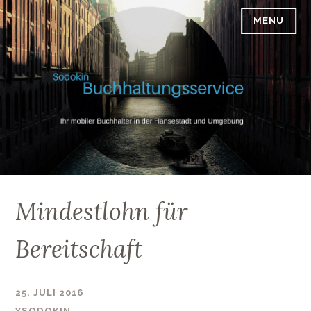
Skip
MENU
SODOKIN-BUCHHALTUNGSSERVICE
to
content
Mindestlohn für
Bereitschaft
25. JULI 2016
YSODOKIN